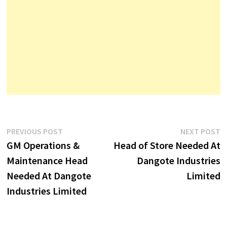
Post
Previous
N
PREVIOUS POST
NEXT POST
post:
p
GM Operations &
Head of Store Needed At
navigation
Maintenance Head
Dangote Industries
Needed At Dangote
Limited
Industries Limited